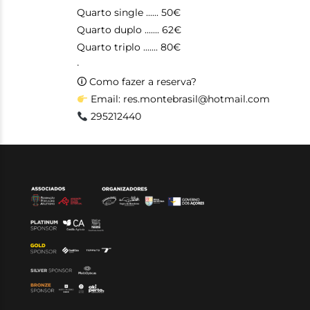
Quarto single ...... 50€
Quarto duplo ....... 62€
Quarto triplo ....... 80€
·
🛈 Como fazer a reserva?
Email: res.montebrasil@hotmail.com
295212440